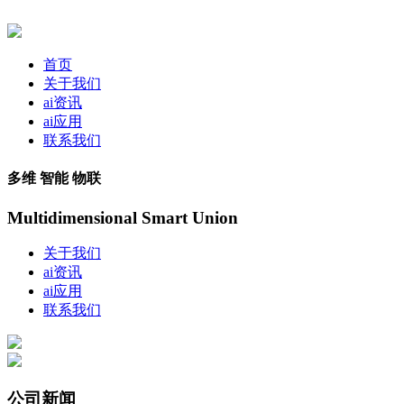
首页
关于我们
ai资讯
ai应用
联系我们
多维 智能 物联
Multidimensional Smart Union
关于我们
ai资讯
ai应用
联系我们
公司新闻