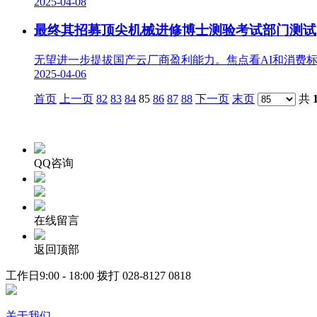
2025-04-08
最终其招募顶尖机械进修博士测验考试部门测试
无望进一步提拔国产云厂商盈利能力。焦点看AI和消费标的目
2025-04-06
首页
上一页
82
83
84
85
86
87
88
下一页
末页
共
QQ咨询
在线留言
返回顶部
工作日9:00 - 18:00 拨打
028-8127 0818
关于我们