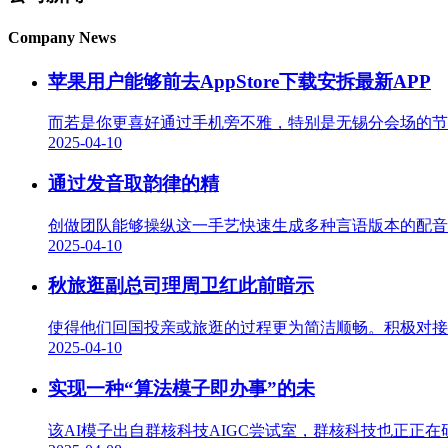
Company News
苹果用户能够前去AppStore下载安拆最新APP
而若是你更喜好通过手机旁不雅，特别是无锡分会场的节
2025-04-10
通过发音取韵律的精
创做团队能够操纵这一手艺快速生成多种言语版本的配音
2025-04-10
秋旅逛副总司理周卫红此前暗示
使得他们回国投亲或旅逛的过程更为简洁顺畅。积极对接
2025-04-10
实现一种“算法模子即办事”的未
该AI模子出自群核科技AIGC尝试室，群核科技也正正在