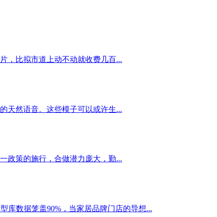
，比拟市道上动不动就收费几百...
天然语音。这些模子可以或许生...
政策的施行，合做潜力庞大，勤...
库数据笼盖90%，当家居品牌门店的导想...