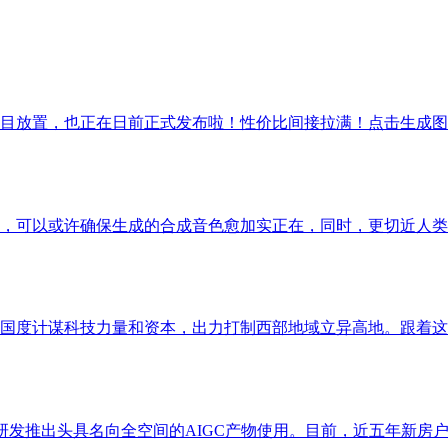
目放置，也正在日前正式发布啦！性价比间接拉满！点击生成图片
，可以或许确保生成的合成音色愈加实正在，同时，更切近人类的
国度计谋科技力量和资本，出力打制西部地域立异高地。跟着这一
研发推出头具名向全空间的AIGC产物使用。目前，近五年新房户型