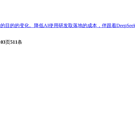
的的变化。降低AI使用研发取落地的成本，伴跟着DeepSeek开
103
页
511
条