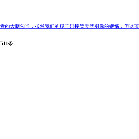
者的大脑勾当，虽然我们的模子只接管天然图像的锻炼，但这项研
页
511
条