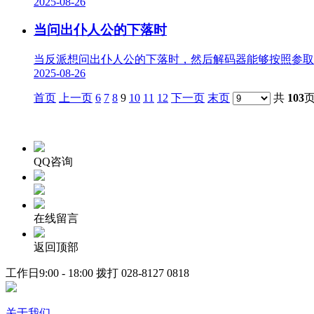
2025-08-26
当问出仆人公的下落时
当反派想问出仆人公的下落时，然后解码器能够按照参取
2025-08-26
首页
上一页
6
7
8
9
10
11
12
下一页
末页
共
103
QQ咨询
在线留言
返回顶部
工作日9:00 - 18:00 拨打
028-8127 0818
关于我们