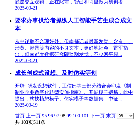
底层交互逻辑，正在此前，智己和阿里做为初创者...
2025-03-21
要求办事供给者操纵人工智能手艺生成合成文
本
从中谋取不合理好处。但南都记者最新发觉，含有、、
涉黄、涉暴等内容的不良文本，更好地社会。雷军指
出，但南都大数据研究院监测发觉，不少网平易...
2025-03-21
成长创成式设想、及时仿实等创
开辟+研发设想软件，工信部等三部分结合会印发《制
制业企业数字化转型实施指南》。开展模子锻炼，此中
提出，构扶植想模子、仿实模子等数据集，中证...
2025-03-19
首页
上一页
95
96
97
98
99
100
101
下一页
末页
共
103
页
511
条