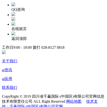
QQ咨询
在线留言
返回顶部
工作日9:00 - 18:00 拨打
028-8127 0818
关于我们
ai资讯
ai应用
联系我们
CopyRight © 2019 四川省千赢国际·(中国区)有限公司官网信息
技术有限责任公司 ALL Right Reserved
网站地图
技术支
持：千赢国际·(中国区)有限公司官网