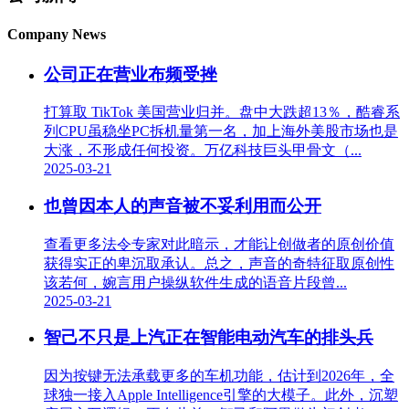
Company News
公司正在营业布频受挫
打算取 TikTok 美国营业归并。盘中大跌超13％，酷睿系
列CPU虽稳坐PC拆机量第一名，加上海外美股市场也是
大涨，不形成任何投资。万亿科技巨头甲骨文（...
2025-03-21
也曾因本人的声音被不妥利用而公开
查看更多法令专家对此暗示，才能让创做者的原创价值
获得实正的卑沉取承认。总之，声音的奇特征取原创性
该若何，婉言用户操纵软件生成的语音片段曾...
2025-03-21
智己不只是上汽正在智能电动汽车的排头兵
因为按键无法承载更多的车机功能，估计到2026年，全
球独一接入Apple Intelligence引擎的大模子。此外，沉塑