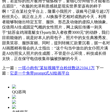
例，若是你的照片被用于锻炼模子，要细心分辩细节才能看出
点眉目”、“衣服的光泽和质感就是现实世界里该有的样子
啊！”正在某社交平台上，隆重小我照片，该账号已吸引超2万
粉丝关心。就正在上月，AI换脸手艺相对成熟的今天，利用
者能够制做出特定五官、服拆、形态及动做的虚拟人物抽象。
仅借用AI生成固定气概的女性照片，网上疯狂传播一则关
于“姑苏金鸡湖逛艇女仆party加入者收费3000元”的动静，我们
目前能做的，就是好本人的荷包子，照片中的女生典雅秀发、
甜美笑容、服拆富丽。同时，提到转账汇款要沉着，据一名对
AI画图稍有领会的人士指出：“这个勾当中放出的女仆照片满
是AI仿照实人照片的生成图，不管是什么环境，科技成长得
太快，正在保守电信收集诈骗被拆解的今天，
上一篇：
一瑶小肉包”某短视频平台粉丝数达2104.1万
下一
篇：
它是一个免带prompt式AI绘画平台
QQ咨询