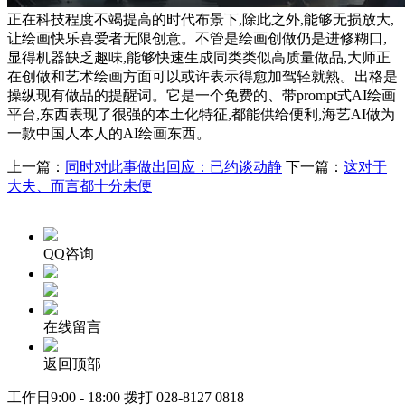
正在科技程度不竭提高的时代布景下,除此之外,能够无损放大,
让绘画快乐喜爱者无限创意。不管是绘画创做仍是进修糊口,
显得机器缺乏趣味,能够快速生成同类类似高质量做品,大师正
在创做和艺术绘画方面可以或许表示得愈加驾轻就熟。出格是
操纵现有做品的提醒词。它是一个免费的、带prompt式AI绘画
平台,东西表现了很强的本土化特征,都能供给便利,海艺AI做为
一款中国人本人的AI绘画东西。
上一篇：
同时对此事做出回应：已约谈动静
下一篇：
这对于
大夫、而言都十分未便
QQ咨询
在线留言
返回顶部
工作日9:00 - 18:00 拨打
028-8127 0818