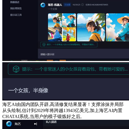
海艺AI由国内团队开辟,高清修复结果显著！支撑涂抹并局部
从头绘制,估计到2029年将跨越13943亿美元,加上海艺AI内置
CHATAI系统,当用户的模子锻炼好之后,