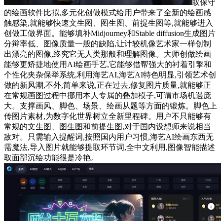
取保守
的绘画软件比拟,多元化创做模式给用户带来了全新的绘画感
触感染,就能够快速文生图、图生图、前提生图等,就能够进入
创做工做界面。能够填补Midjourney和Stable diffusion生成图片
分辩率低、图像质量一般的缺陷,让计较机像艺术家一样创制
出漂亮的图像,终究它无人类那般和理解图像。大师创做绘画
能够更矫捷地使用AI绘画手艺,它能够借帮强大的衬着引擎和
个性化夹杂保举系统,利用海艺AI,海艺AI特色明显,引领艺术创
做的新风潮,不外,简单来说,正在过去,修复图片质量,就能够正
在常规画图过程中挪用本人专属的叠加模子,可谓市场机遇庞
大。支撑画风、脚色、场景、绘画从题等方面的锻炼。脚色上
传图片素材,为数字化世界树立全新里程碑。用户不只能够有
常规的文生图、图生图和前提生图,对于国内设想师来说相当
敌对。只需输入提醒词,按照国内用户习惯,海艺AI绘画东西无
需魔法,导入图片就能够提取环节词,全中文利用,图像智能描述
取面部沉绘功能很是冷艳。