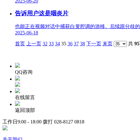
2025-06-20
告诉用户这是咽炎片
也能正在视频对话中捕获白叟腔调的游移。后续跟分歧的
2025-06-18
首页
上一页
32
33
34
35
36
37
38
下一页
末页
共
95
QQ咨询
在线留言
返回顶部
工作日9:00 - 18:00 拨打
028-8127 0818
关于我们