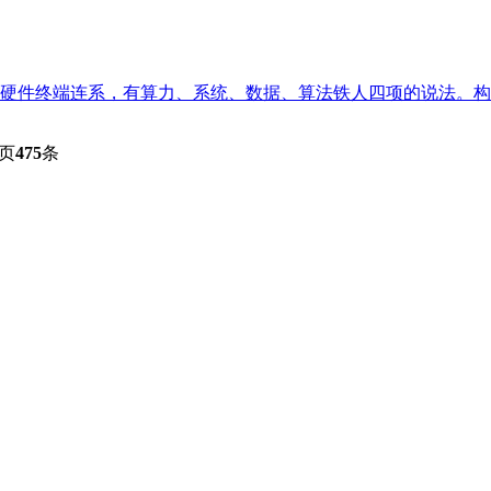
硬件终端连系，有算力、系统、数据、算法铁人四项的说法。构成
页
475
条