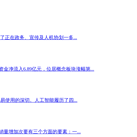
正在政务、宣传及人机协划一多...
资金净流入6.89亿元，位居概念板块涨幅第...
使用的深切。人工智能履历了四...
量增加次要有三个方面的要素：一...