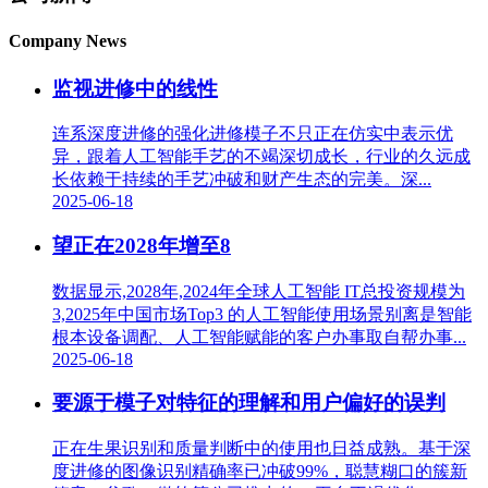
Company News
监视进修中的线性
连系深度进修的强化进修模子不只正在仿实中表示优
异，跟着人工智能手艺的不竭深切成长，行业的久远成
长依赖于持续的手艺冲破和财产生态的完美。深...
2025-06-18
望正在2028年增至8
数据显示,2028年,2024年全球人工智能 IT总投资规模为
3,2025年中国市场Top3 的人工智能使用场景别离是智能
根本设备调配、人工智能赋能的客户办事取自帮办事...
2025-06-18
要源于模子对特征的理解和用户偏好的误判
正在生果识别和质量判断中的使用也日益成熟。基于深
度进修的图像识别精确率已冲破99%，聪慧糊口的簇新